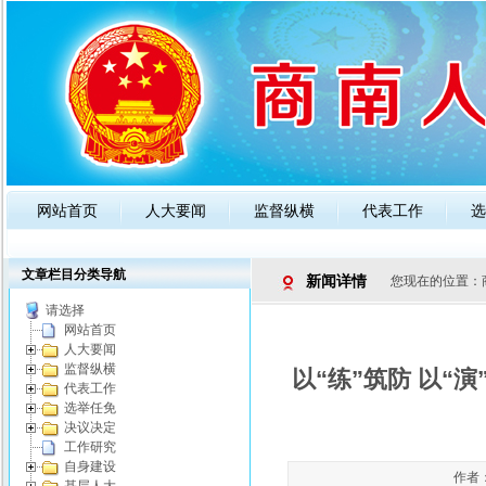
网站首页
人大要闻
监督纵横
代表工作
选
政策法规
人大知识
公告通知
文章栏目分类导航
新闻详情
您现在的位置：
请选择
网站首页
人大要闻
监督纵横
以“练”筑防 以
代表工作
选举任免
决议决定
工作研究
自身建设
作者：