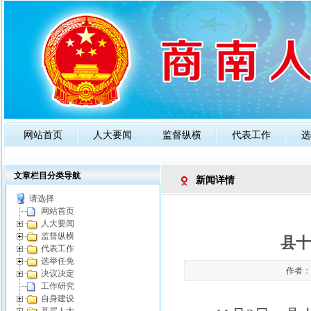
网站首页
人大要闻
监督纵横
代表工作
选
政策法规
人大知识
公告通知
文章栏目分类导航
新闻详情
请选择
网站首页
人大要闻
监督纵横
县十
代表工作
选举任免
作者：管
决议决定
工作研究
自身建设