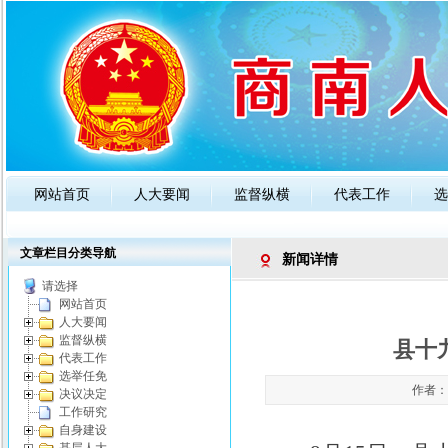
网站首页
人大要闻
监督纵横
代表工作
选
政策法规
人大知识
公告通知
文章栏目分类导航
新闻详情
请选择
网站首页
人大要闻
监督纵横
县十
代表工作
选举任免
作者：管
决议决定
工作研究
自身建设