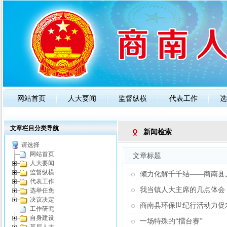
网站首页
人大要闻
监督纵横
代表工作
选
政策法规
人大知识
公告通知
文章栏目分类导航
新闻检索
请选择
网站首页
文章标题
人大要闻
监督纵横
倾力化解千千结——商南县
代表工作
我当镇人大主席的几点体会
选举任免
决议决定
商南县环保世纪行活动力促
工作研究
自身建设
一场特殊的“擂台赛”