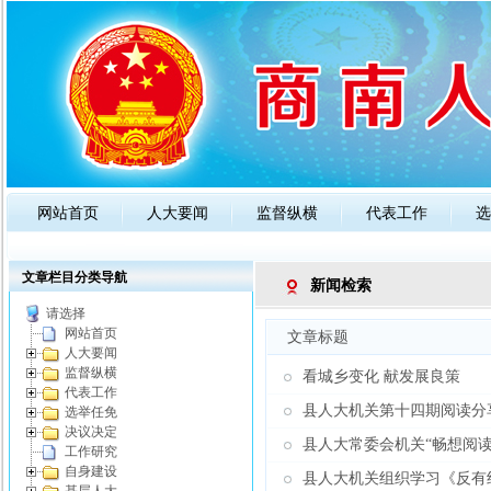
网站首页
人大要闻
监督纵横
代表工作
选
政策法规
人大知识
公告通知
文章栏目分类导航
新闻检索
请选择
网站首页
文章标题
人大要闻
监督纵横
看城乡变化 献发展良策
代表工作
县人大机关第十四期阅读分
选举任免
决议决定
县人大常委会机关“畅想阅
工作研究
自身建设
县人大机关组织学习《反有